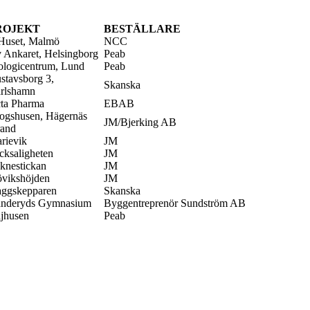
ROJEKT
BESTÄLLARE
Huset, Malmö
NCC
 Ankaret, Helsingborg
Peab
ologicentrum, Lund
Peab
stavsborg 3,
Skanska
rlshamn
ta Pharma
EBAB
ogshusen, Hägernäs
JM/Bjerking AB
rand
rievik
JM
cksaligheten
JM
knestickan
JM
övikshöjden
JM
aggskepparen
Skanska
nderyds Gymnasium
Byggentreprenör Sundström AB
jhusen
Peab