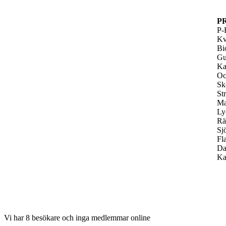
P
P-
Kv
Bi
Gu
Ka
Oc
Sk
St
Ma
Ly
Rä
Sj
Fl
Da
Ka
Vi har 8 besökare och inga medlemmar online