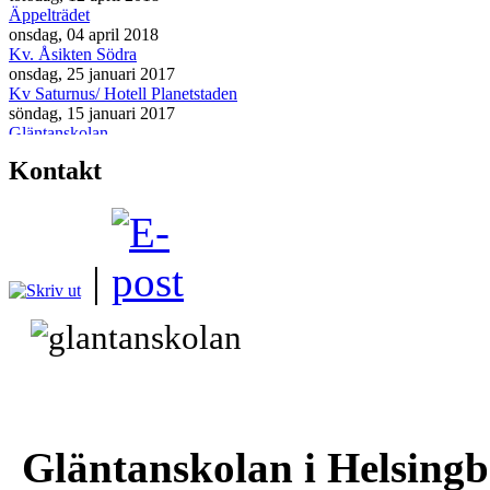
Äppelträdet
onsdag, 04 april 2018
Kv. Åsikten Södra
onsdag, 25 januari 2017
Kv Saturnus/ Hotell Planetstaden
söndag, 15 januari 2017
Gläntanskolan
måndag, 02 januari 2017
Kontakt
Ljungfälleskolan
torsdag, 01 december 2016
|
Gläntanskolan i Helsing