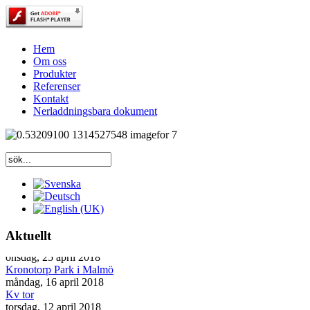
Hem
Om oss
Produkter
Referenser
Kontakt
Nerladdningsbara dokument
Aktuellt
Kv Saturnus i Lund
onsdag, 25 april 2018
Kronotorp Park i Malmö
måndag, 16 april 2018
Kv tor
torsdag, 12 april 2018