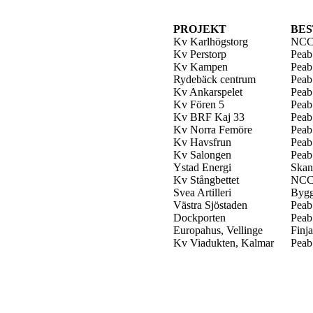
PROJEKT
BE
Kv Karlhögstorg
NC
Kv Perstorp
Peab
Kv Kampen
Peab
Rydebäck centrum
Peab
Kv Ankarspelet
Peab
Kv Fören 5
Peab
Kv BRF Kaj 33
Peab
Kv Norra Femöre
Peab
Kv Havsfrun
Peab
Kv Salongen
Peab
Ystad Energi
Skan
Kv Stångbettet
NC
Svea Artilleri
Bygg
Västra Sjöstaden
Peab
Dockporten
Peab
Europahus, Vellinge
Finj
Kv Viadukten, Kalmar
Peab